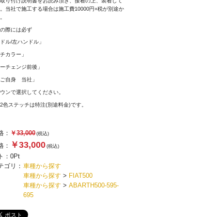
取り付け説明書をお読み頂き、接着の上、装着して
。当社で施工する場合は施工費10000円+税が別途か
。
の際には必ず
ドル/左ハンドル」
チカラー」
ーチェンジ前後」
ご自身 当社」
ウンで選択してください。
2色ステッチは特注(別途料金)です。
格：
￥
33,000
(税込)
￥33,000
格：
(税込)
ト：
0
Pt
テゴリ：
車種から探す
車種から探す
>
FIAT500
車種から探す
>
ABARTH500-595-
695