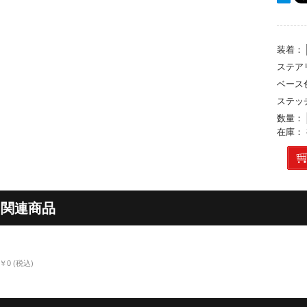
装着：
ステア
ベース
ステッ
数量：
在庫：
関連商品
￥0
(税込)