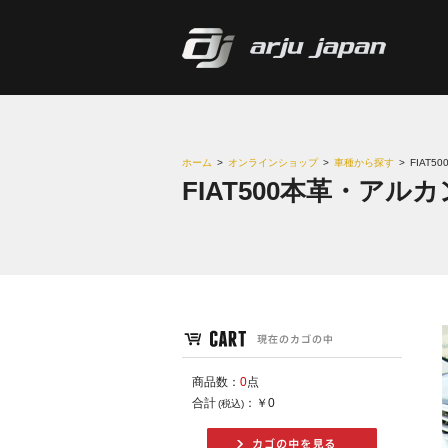
ホーム
>
オンラインショップ
>
車種から探す
>
FIAT
FIAT500本革・ア
商品数：
0
点
合計
：
￥0
(税込)