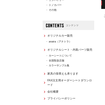
サンバイザー
トノカバー
その他
オリジナルカー販売
anatra（アナトラ）
オリジナルシート・内装パーツ販売
カーシートについて
全国取扱店舗
カラーサンプル集
家具の張替えも承ります
FAX注文用オーダーシートダウンロ
ード
会社概要
プライバシーポリシー