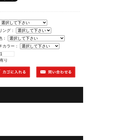
リング：
色：
チカラー：
 有り