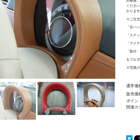
到着後、
ください
かります
※ご注文
「右ハン
「ステッ
「マイナ
「取付 
をプルダ
※写真の
通常価
販売価
ポイン
関連カ