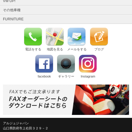
VW UP!
その他車種
FURNITURE
電話をする
地図を見る
メールをする
ブログ
facebook
ギャラリー
Instagram
アルジュジャパン
山口県防府市上右田３２９－２